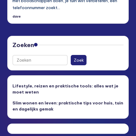
met boodschappen doen, je tuin wilt verbeteren, een
telefoonnummer zoekt…
dave
Posted
by
Zoeken
Zoek
Lifestyle, reizen en praktische tools: alles wat je
moet weten
Slim wonen en leven: praktische tips voor huis, tuin
en dagelijks gemak