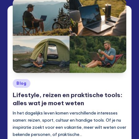
s.
e
u
Posted
Blog
in
Lifestyle, reizen en praktische tools:
alles wat je moet weten
In het dagelijks leven komen verschillende interesses
samen: reizen, sport, cultuur en handige tools. Of je nu
inspiratie zoekt voor een vakantie, meer wilt weten over
bekende personen, of praktische…