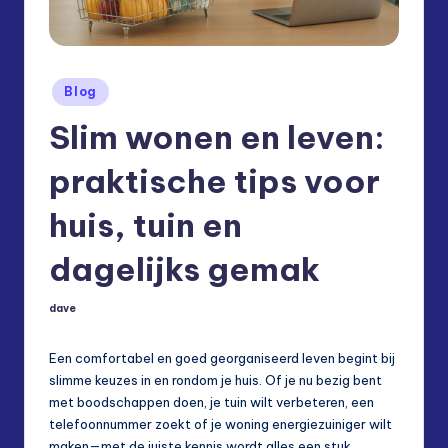
s.
e
u
Posted
Blog
in
Slim wonen en leven:
praktische tips voor
huis, tuin en
dagelijks gemak
dave
Posted
by
Een comfortabel en goed georganiseerd leven begint bij
slimme keuzes in en rondom je huis. Of je nu bezig bent
met boodschappen doen, je tuin wilt verbeteren, een
telefoonnummer zoekt of je woning energiezuiniger wilt
maken—met de juiste kennis wordt alles een stuk